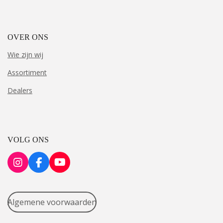
OVER ONS
Wie zijn wij
Assortiment
Dealers
VOLG ONS
I
F
Y
n
a
o
s
c
u
t
e
T
Algemene voorwaarden
a
b
u
g
o
b
r
o
e