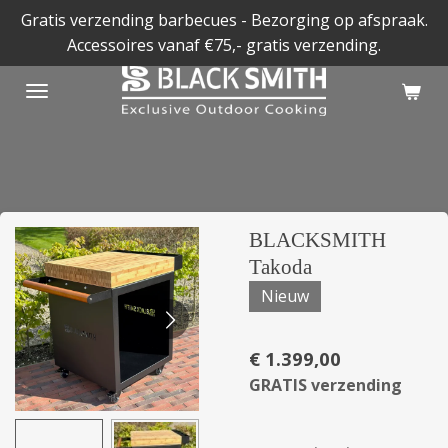
Gratis verzending barbecues - Bezorging op afspraak.
Ga
Accessoires vanaf €75,- gratis verzending.
direct
naar
de
hoofdinhoud
BLACKSMITH
Takoda
Nieuw
€ 1.399,00
GRATIS verzending