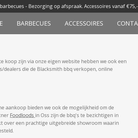
barbecues - Bezorging op afspraak. Accessoires vanaf €75,-
E
BARBECUES
ACCESSOIRES
CONTA
te koop zijn via onze eigen website hebben we ook een
/dealers die de Blacksmith bbq verkopen, online
line aankoop bieden we ook de mogelijkheid om de
rtner
Foodloods
in Oss zijn de bbq's te bezichtigen in
t over een prachtige uitgebreide showroom waarin
steld.