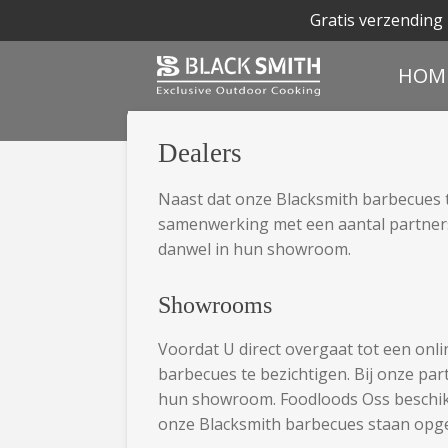
Gratis verzending 
Ga
direct
HOM
naar
de
hoofdinhoud
Dealers
Naast dat onze Blacksmith barbecues 
samenwerking met een aantal partners
danwel in hun showroom.
Showrooms
Voordat U direct overgaat tot een on
barbecues te bezichtigen. Bij onze pa
hun showroom. Foodloods Oss beschik
onze Blacksmith barbecues staan opge