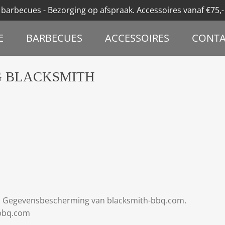
 barbecues - Bezorging op afspraak. Accessoires vanaf €75,- 
E
BARBECUES
ACCESSOIRES
CONTA
G BLACKSMITH
is Gegevensbescherming van blacksmith-bbq.com.
-bbq.com