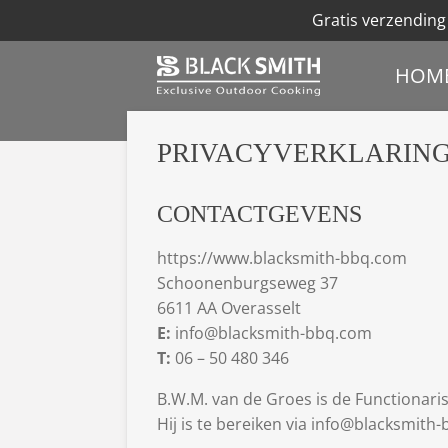
Gratis verzending
Ga
direct
HOM
naar
de
hoofdinhoud
PRIVACYVERKLARIN
CONTACTGEVENS
https://www.blacksmith-bbq.com
Schoonenburgseweg 37
6611 AA Overasselt
E:
info@blacksmith-bbq.com
T:
06 – 50 480 346
B.W.M. van de Groes is de Functionar
Hij is te bereiken via info@blacksmith