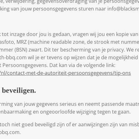
tie, verwijdering, gegevensoverdraging van je persoonsgegev
king van jouw persoonsgegevens sturen naar info@blacks
 tot inzage door jou is gedaan, vragen wij jou een kopie van
 pasfoto, MRZ (machine readable zone, de strook met numme
r (BSN) zwart. Dit ter bescherming van je privacy. We re
th-bbq.com wil je er tevens op wijzen dat je de mogelijkheid
t Persoonsgegevens. Dat kan via de volgende link:
/nl/contact-met-de-autoriteit-persoonsgegevens/tip-ons
 beveiligen.
ming van jouw gegevens serieus en neemt passende maatre
baarmaking en ongeoorloofde wijziging tegen te gaan.
s toch niet goed beveiligd zijn of er aanwijzingen zijn van 
-bbq.com.